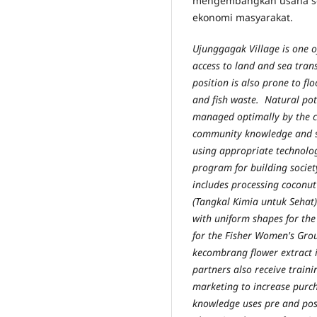
mengembangkan usaha se
ekonomi masyarakat.
Ujunggagak Village is one o
access to land and sea transp
position is also prone to fl
and fish waste. Natural pot
managed optimally by the c
community knowledge and ski
using appropriate technolog
program for building societ
includes processing coconut
(Tangkal Kimia untuk Sehat
with uniform shapes for the
for the Fisher Women's Gro
kecombrang flower extract in
partners also receive train
marketing to increase purch
knowledge uses pre and post