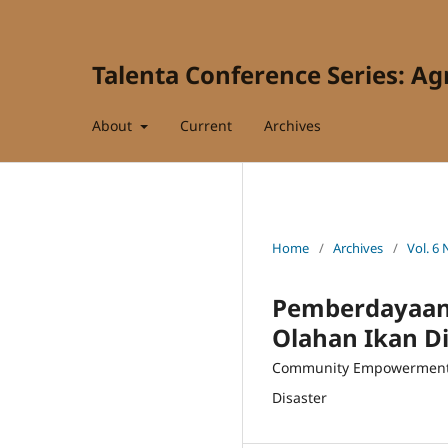
Talenta Conference Series: Ag
About
Current
Archives
Home
/
Archives
/
Vol. 6 
Pemberdayaan 
Olahan Ikan D
Community Empowerment Th
Disaster