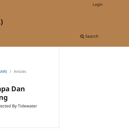
Login
)
Search
(ANR)
/
Articles
apa Dan
ang
ected By Tidewater