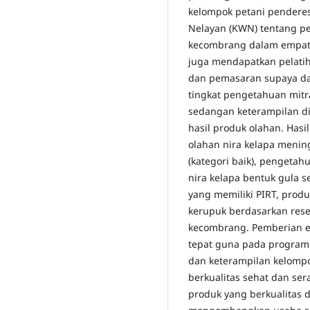
kelompok petani penderes
Nelayan (KWN) tentang p
kecombrang dalam empat 
juga mendapatkan pelati
dan pemasaran supaya da
tingkat pengetahuan mitr
sedangan keterampilan d
hasil produk olahan. Has
olahan nira kelapa menin
(kategori baik), pengetah
nira kelapa bentuk gula s
yang memiliki PIRT, produ
kerupuk berdasarkan res
kecombrang. Pemberian e
tepat guna pada program
dan keterampilan kelompo
berkualitas sehat dan s
produk yang berkualitas 