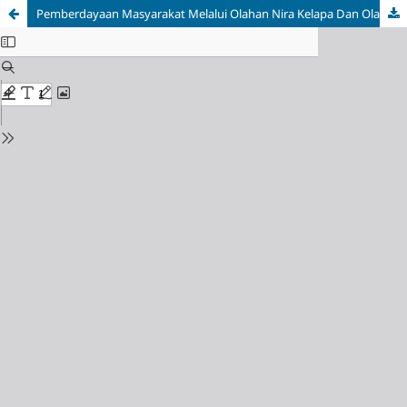
Pemberdayaan Masyarakat Melalui Olahan Nira Kelapa Dan Olahan Ikan Di Daerah Terdampak Bencana Air Pasang