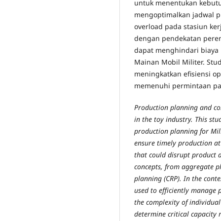
untuk menentukan kebutuh
mengoptimalkan jadwal p
overload pada stasiun ke
dengan pendekatan peren
dapat menghindari biaya 
Mainan Mobil Militer. Stu
meningkatkan efisiensi o
memenuhi permintaan pas
Production planning and con
in the toy industry. This stu
production planning for Mili
ensure timely production at
that could disrupt product a
concepts, from aggregate p
planning (CRP). In the conte
used to efficiently manage 
the complexity of individua
determine critical capacity