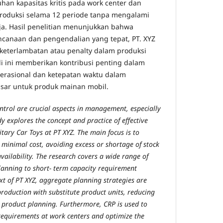
an kapasitas kritis pada work center dan
roduksi selama 12 periode tanpa mengalami
rja. Hasil penelitian menunjukkan bahwa
canaan dan pengendalian yang tepat, PT. XYZ
keterlambatan atau penalty dalam produksi
di ini memberikan kontribusi penting dalam
perasional dan ketepatan waktu dalam
ar untuk produk mainan mobil.
trol are crucial aspects in management, especially
dy explores the concept and practice of effective
tary Car Toys at PT XYZ. The main focus is to
 minimal cost, avoiding excess or shortage of stock
vailability. The research covers a wide range of
lanning to short- term capacity requirement
xt of PT XYZ, aggregate planning strategies are
production with substitute product units, reducing
l product planning. Furthermore, CRP is used to
 requirements at work centers and optimize the