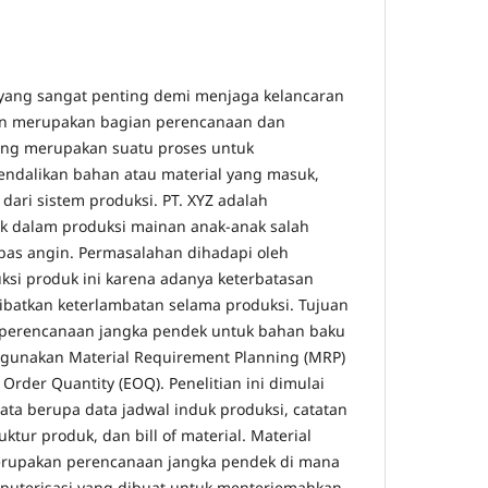
 yang sangat penting demi menjaga kelancaran
ian merupakan bagian perencanaan dan
ang merupakan suatu proses untuk
dalikan bahan atau material yang masuk,
 dari sistem produksi. PT. XYZ adalah
k dalam produksi mainan anak-anak salah
pas angin. Permasalahan dihadapi oleh
si produk ini karena adanya keterbatasan
batkan keterlambatan selama produksi. Tujuan
ah perencanaan jangka pendek untuk bahan baku
gunakan Material Requirement Planning (MRP)
rder Quantity (EOQ). Penelitian ini dimulai
a berupa data jadwal induk produksi, catatan
ktur produk, dan bill of material. Material
rupakan perencanaan jangka pendek di mana
mputerisasi yang dibuat untuk menterjemahkan