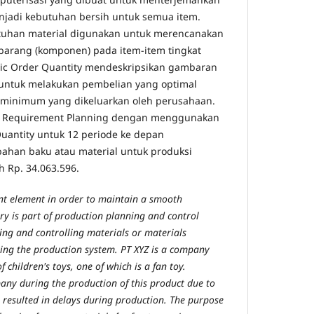
njadi kebutuhan bersih untuk semua item.
tuhan material digunakan untuk merencanakan
barang (komponen) pada item-item tingkat
mic Order Quantity mendeskripsikan gambaran
untuk melakukan pembelian yang optimal
 minimum yang dikeluarkan oleh perusahaan.
l Requirement Planning dengan menggunakan
antity untuk 12 periode ke depan
bahan baku atau material untuk produksi
h Rp. 34.063.596.
nt element in order to maintain a smooth
ry is part of production planning and control
ning and controlling materials or materials
aving the production system. PT XYZ is a company
 children's toys, one of which is a fan toy.
any during the production of this product due to
 resulted in delays during production. The purpose