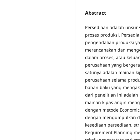
Abstract
Persediaan adalah unsur
proses produksi. Persed
pengendalian produksi y
merencanakan dan mengen
dalam proses, atau keluar
perusahaan yang bergera
satunya adalah mainan ki
perusahaan selama produk
bahan baku yang mengaki
dari penelitian ini adal
mainan kipas angin meng
dengan metode Economic O
dengan mengumpulkan dat
kesediaan persediaan, stru
Requirement Planning me
teknik pencatatatn terko