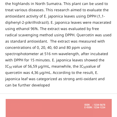
the highlands in North Sumatra. This plant can be used to
treat various diseases. This research aimed to evaluate the
antioxidant activity of E. japonica leaves using DPPH (1,1-
diphenyl-2-pikrilhidrazil). E. japonica leaves were macerated
using ethanol 96%. The extract was evaluated by free
radical scavenging method using DPPH. Quercetin was used
as standard antioxidant. The extract was measured with
concentrations of 0, 20, 40, 60 and 80 ppm using
spectrophotometer at 516 nm wavelength, after incubated
with DPPH for 15 minutes. E. japonica leaves showed the
IC
value of 56,59 µg/mL, meanwhile, the IC
value of
50
50
quercetin was 4,36 µg/mL. According to the result, E.
japonica leaf was categorized as strong anti-oxidant and
can be further developed