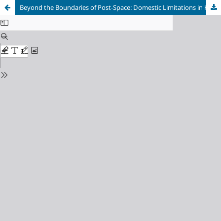
Beyond the Boundaries of Post-Space: Domestic Limitations in Kuntowijoyo’s “Rumah Yang Terbakar”