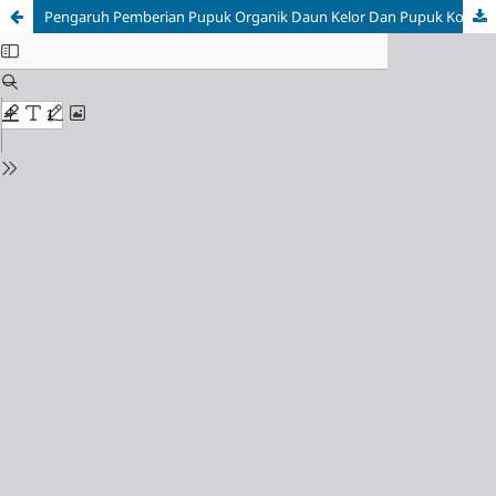
Pengaruh Pemberian Pupuk Organik Daun Kelor Dan Pupuk Kotoran Puyuh Terhadap Pertumbuhan Dan Produksi Tanaman Kacang Panjang (Vigna Cylindrica L)