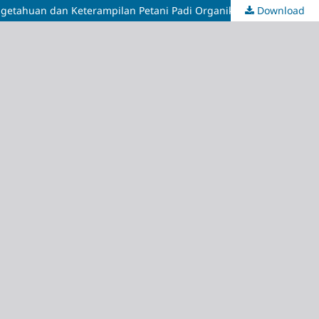
Download
Pelatihan Pembuatan Pestisida Nabati sebagai Alternatif Pengendalian Hama Ramah Lingkungan serta Upaya Peningkatan Pengetahuan dan Keterampilan Petani Padi Organik di Desa Lamedai Kabupaten Kolaka